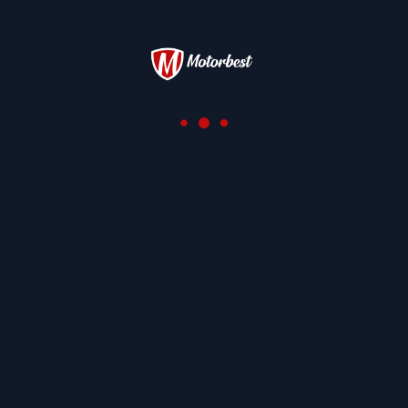
ADN
Escolhemos a base mecânica do automóvel que
Giotto Bizzarrini teria querido transformar num
Breadvan na época: o Iso A3/C, hoje produzido pela
Iso Restorations.